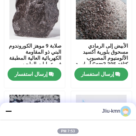
جولة في المصنع
مراقبة الجودة
الأبيض إلى الرمادي
صلابة 9 موهز الكوروندوم
مسحوق بلورية أكسيد
البني ذو المقاومة
اتصل بنا
الألومنيوم المصبوب
الكهربائية العالية المطبقة
كثافة 395 Gcm3 أساسية
في عمليات الطحن
الدقة صب المنتجات
والتلميع والقطع
إرسال استفسار
إرسال استفسار
أخبار
المواد الخام
القضايا
Jliu-kmn
VR
7:53 PM
أكسيد الألومنيوم المصهور