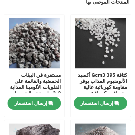
المنتجات الموصى بها
كثافة 395 Gcm3 أكسيد
مستقرة في البيئات
الألومنيوم المذاب يوفر
الحمضية والقائمة على
مقاومة كهربائية عالية
القلويات الألومينا المذابة
وخصائص كيميائية
2-3 ملم حجم الجسيمات
المنزل
مستقرة في البيئات
المواد للاستخدامات
إرسال استفسار
إرسال استفسار
الحمضية والقائمة على
السيراميكية والمعادن
القلوية
المنتجات
حولنا