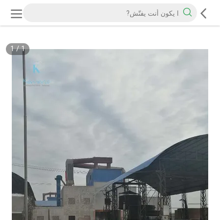
1
/
1