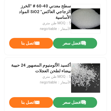
سطح معدني 40-60 # "الخرز
الزجاجي العاكس" SiO2 المواد
الأساسية
MOQ：5 طن متري
الأسعار：negotiable
افضل سعر
اتصل بنا
أكسيد الألومنيوم المصهور 24 حبيبة
بيضاء لطحن العجلات
MOQ：5 طن متري
الأسعار：negotiable
افضل سعر
اتصل بنا