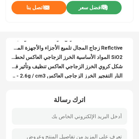
افضل سعر
اتصل بنا
الخرز الزجاجي كروية لتنظيف ومعالجة السطوح من القوالب وقطع المسبك
الخرز الزجاجي لعلامات الطرق مصنع متجمد تأثير على سطح المعدن
جولة في المصنع
لون شفاف Reflctive الزجاج الخرز المواد العاكسة النار التفجير
حبيبات عاكسة على الطريق الزجاجية نصف موصل وأنبوب بلاستيكي
مراقبة الجودة
Reflctive زجاج المجال تلميع الأجزاء والأجهزة المعدنية ، عاكس علامات الطريق
SiO2 المواد الأساسية الخرز الزجاجي العاكس لحطام والأنابيب البلاستيكية
اتصل بنا
شكل كروي الخرز الزجاجي العاكس تنظيف وتأثير فروستيد على سطح المعدن
النار التفجير الخرز الزجاجي العاكس 2.4g / cm3 - 2.6g / cm3 الجاذبية الحقيقية
أخبار
الخرز الزجاجي الطريق العلامات عاكسات تلميع الأجزاء المعدنية والأجهزة
الخرز الزجاجي الجزئي العاكسة Girt الأزيز من أشباه الموصلات والأنابيب البلاستيكية
القضايا
اترك رسالة
100 حصى انفجار وسائل الإعلام أكسيد الألومنيوم صلابة عالية
السفع الرملي بأكسيد الألومنيوم عالي الصلابة 100 حصى
VR
60 حصى Al2o3 Blast Media أكسيد الألومنيوم اللون بني
220 حصباء جلخ وسط الانفجار أكسيد الألومنيوم Al203
أكسيد الألومنيوم المصهور
95٪ Al2O3 Blast Media أكسيد الألومنيوم 120 حصى