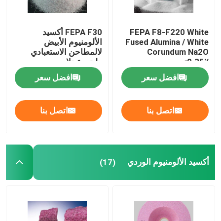
FEPA F8-F220 White
FEPA F30 أكسيد
Fused Alumina / White
الألومنيوم الأبيض
Corundum Na2O
لالمطاحن الاستعبادي
<0.35٪
طحن عجلات
افضل سعر
افضل سعر
اتصل بنا
اتصل بنا
أكسيد الألومنيوم الوردي
(17)