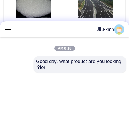
حبيبات عاكسة على
سطح معدني 40-60 #
Jliu-kmn
الطريق الزجاجية نصف
"الخرز الزجاجي العاكس"
موصل وأنبوب بلاستيكي
SiO2 المواد الأساسية
6:18 AM
افضل سعر
افضل سعر
Good day, what product are you looking 
for?
اتصل بنا
اتصل بنا
عرض المزيد
منزل
حول نا
اتصل بنا
Desktop Site
خريطة الموقع
Privacy Policy